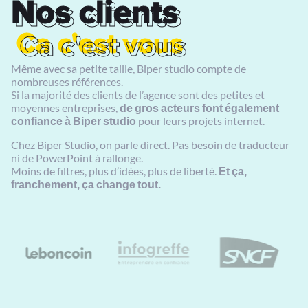
Nos clients
Nos clients
Ca c'est vous
Ca c'est vous
Même avec sa petite taille, Biper studio compte de
nombreuses références.
Si la majorité des clients de l’agence sont des petites et
moyennes entreprises,
de gros acteurs font également
confiance à Biper studio
pour leurs projets internet.
Chez Biper Studio, on parle direct. Pas besoin de traducteur
ni de PowerPoint à rallonge.
Moins de filtres, plus d’idées, plus de liberté.
Et ça,
franchement, ça change tout.