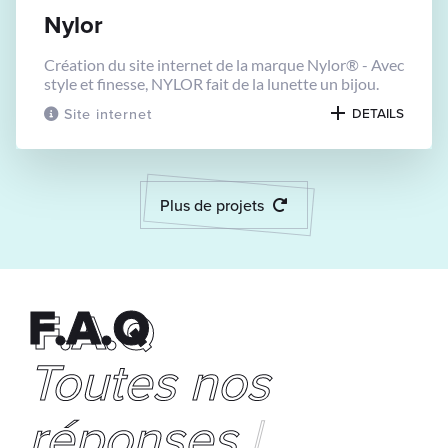
Nylor
Création du site internet de la marque Nylor® - Avec
style et finesse, NYLOR fait de la lunette un bijou.
Site internet
DETAILS
Plus de projets
F.A.Q
F.A.Q
Toutes
no
|