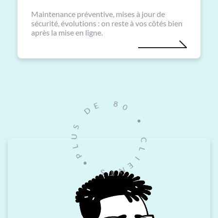
Maintenance préventive, mises à jour de
sécurité, évolutions : on reste à vos côtés bien
après la mise en ligne.
0
8
•
E
C
D
L
I
S
E
U
N
L
T
P
S
•