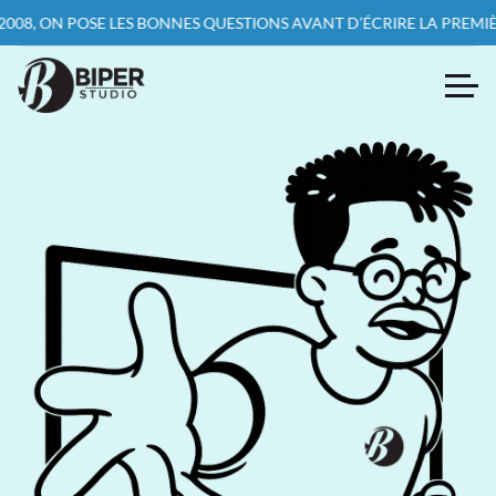
S BONNES QUESTIONS AVANT D’ÉCRIRE LA PREMIÈRE LIGNE DE CODE