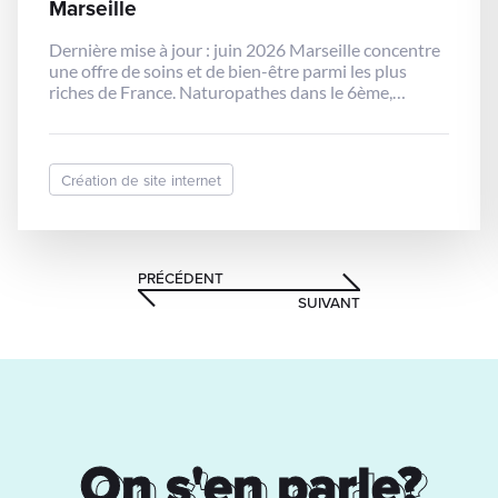
une offre de soins et de bien-être parmi les plus
riches de France. Naturopathes dans le 6ème,
sophrologues à Endoume, ostéopathes à Castellane,
diététiciennes dans les quartiers Sud : les praticiens
sont nombreux, compétents et passionnés.
Pourtant, beaucoup peinent à remplir leur agenda.
Création de site internet
Non par manque […]
PRÉCÉDENT
SUIVANT
On s'en parle?
On s'en parle?
Votre nouveau projet