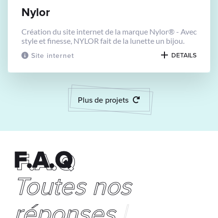
Nylor
Création du site internet de la marque Nylor® - Avec
style et finesse, NYLOR fait de la lunette un bijou.
Site internet
DETAILS
Plus de projets
F.A.Q
F.A.Q
Toutes
n
|