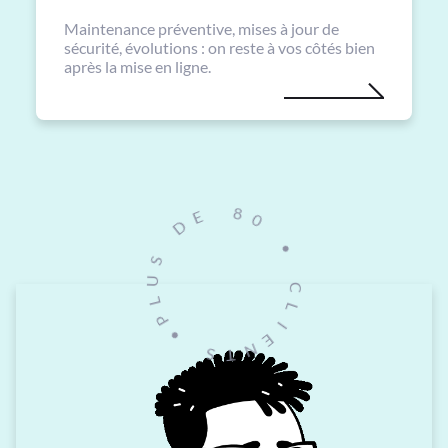
Maintenance préventive, mises à jour de
sécurité, évolutions : on reste à vos côtés bien
après la mise en ligne.
0
8
•
E
C
D
L
I
S
E
U
N
L
T
P
S
•