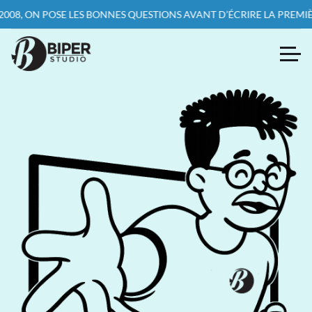
S BONNES QUESTIONS AVANT D’ÉCRIRE LA PREMIÈRE LIGNE DE CODE