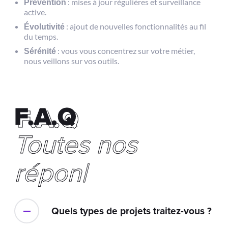
Prévention
: mises à jour régulières et surveillance
active.
Évolutivité
: ajout de nouvelles fonctionnalités au fil
du temps.
Sérénité
: vous vous concentrez sur votre métier,
nous veillons sur vos outils.
F.A.Q
F.A.Q
Toutes
nos
réponses
|
Quels types de projets traitez-vous ?