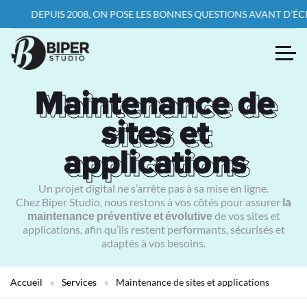
DEPUIS 2008, ON POSE LES BONNES QUESTIONS AVANT D’ÉCRIRE
Maintenance de
Maintenance de
sites et
sites et
applications
applications
Un projet digital ne s’arrête pas à sa mise en ligne.
Chez Biper Studio, nous restons à vos côtés pour assurer
la
maintenance préventive et évolutive
de vos sites et
applications, afin qu’ils restent performants, sécurisés et
adaptés à vos besoins.
Accueil
»
Services
»
Maintenance de sites et applications