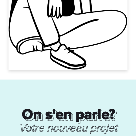
On s'en parle?
On s'en parle?
Votre nouveau projet