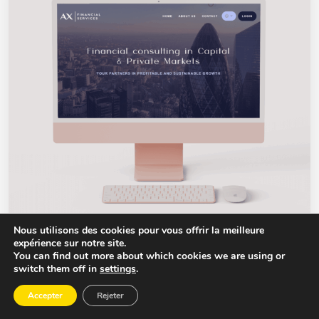
Nous utilisons des cookies pour vous offrir la meilleure
expérience sur notre site.
You can find out more about which cookies we are using or
switch them off in
settings
.
AX Financial Services
Accepter
Rejeter
Création d'un thème WordPress multilingue pour la