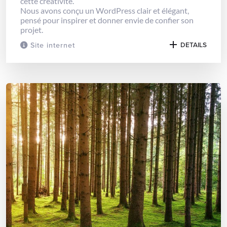
cette créativité.
Nous avons conçu un WordPress clair et élégant,
pensé pour inspirer et donner envie de confier son
projet.
Site internet
DETAILS