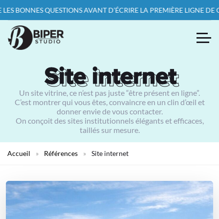
T D’ÉCRIRE LA PREMIÈRE LIGNE DE CODE — PARCE QU’UN PROJET B
Site internet
Site internet
Un site vitrine, ce n’est pas juste “être présent en ligne”.
C’est montrer qui vous êtes, convaincre en un clin d’œil et
donner envie de vous contacter.
On conçoit des sites institutionnels élégants et efficaces,
taillés sur mesure.
Accueil
»
Références
»
Site internet