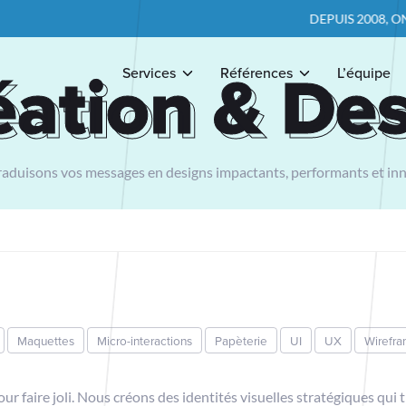
DEPUIS 2008, ON POS
éation & De
éation & De
Services
Références
L’équipe
aduisons vos messages en designs impactants, performants et in
Maquettes
Micro-interactions
Papèterie
UI
UX
Wirefr
ur faire joli. Nous créons des identités visuelles stratégiques qui 