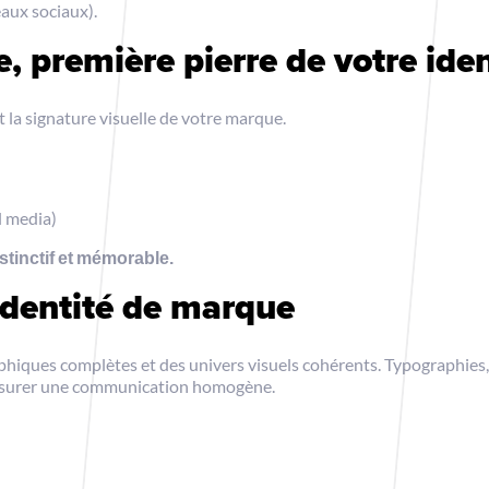
eaux sociaux).
, première pierre de votre iden
 la signature visuelle de votre marque.
l media)
stinctif et mémorable.
 identité de marque
hiques complètes et des univers visuels cohérents. Typographies,
assurer une communication homogène.