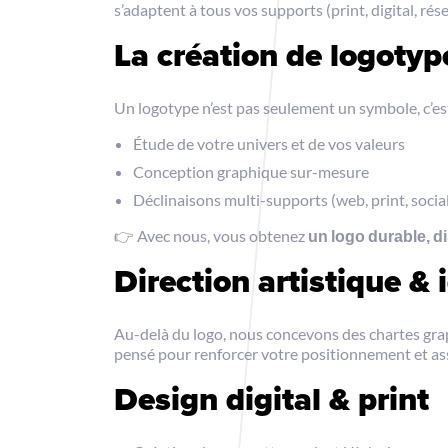
s’adaptent à tous vos supports (print, digital, rés
La création de logotype
Un logotype n’est pas seulement un symbole, c’est
Étude de votre univers et de vos valeurs
Conception graphique sur-mesure
Déclinaisons multi-supports (web, print, socia
👉 Avec nous, vous obtenez
un logo durable, di
Direction artistique &
Au-delà du logo, nous concevons des chartes grap
pensé pour renforcer votre positionnement et 
Design digital & print