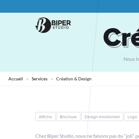
Cr
Cr
Nous tr
Accueil
»
Services
»
Création & Design
Affiche
Brochure
Design émotionnel
Logo
Chez Biper Studio, nous ne faisons pas du “joli” po