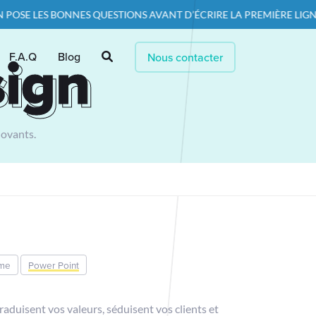
E LES BONNES QUESTIONS AVANT D’ÉCRIRE LA PREMIÈRE LIGNE DE 
sign
sign
F.A.Q
Blog
Nous contacter
novants.
ame
Power Point
traduisent vos valeurs, séduisent vos clients et