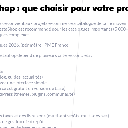
op : que choisir pour votre pr
onvient aux projets e-commerce à catalogue de taille moyenne (j
restaShop est recommandé pour les catalogues importants (5 000+ 
iques complexes.
ues 2026. (périmètre : PME France)
aShop dépend de plusieurs critères concrets :
ts
og, guides, actualités)
vec une interface simple
e est gratuit en version de base)
rdPress (thèmes, plugins, communauté)
 taxes et des livraisons (multi-entrepôts, multi-devises)
s de gestion d’entrepôt
ormances dédiées e-commerce