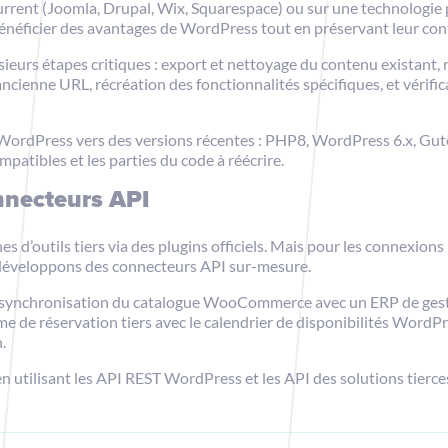
rrent (Joomla, Drupal, Wix, Squarespace) ou sur une technologie p
énéficier des avantages de WordPress tout en préservant leur cont
eurs étapes critiques : export et nettoyage du contenu existant, r
ncienne URL, récréation des fonctionnalités spécifiques, et vérif
s WordPress vers des versions récentes : PHP8, WordPress 6.x, Gut
mpatibles et les parties du code à réécrire.
nnecteurs API
 d’outils tiers via des plugins officiels. Mais pour les connexion
s développons des connecteurs API sur-mesure.
: synchronisation du catalogue WooCommerce avec un ERP de gesti
me de réservation tiers avec le calendrier de disponibilités Word
.
n utilisant les API REST WordPress et les API des solutions tierc