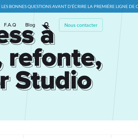
ONS AVANT D’ÉCRIRE LA PREMIÈRE LIGNE DE CODE — PARCE QU’UN 
ess à
ess à
F.A.Q
Blog
Nous contacter
, refonte,
, refonte,
r Studio
r Studio