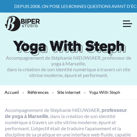
DEPUIS 2008, ON POSE LES BONNES QUESTIONS AVANT D’ÉCRIRE LA
Yoga With Steph
Yoga With Steph
Accompagnement de Stéphanie NIEUWJAER, professeur de
yoga à Marseille,
dans la création de son identité numérique à travers un site
vitrine moderne, épuré et performant.
Accueil
»
Références
»
Site internet
»
Yoga With Steph
Accompagnement de Stéphanie NIEUWJAER,
professeur
de yoga à Marseille
, dans la création de son identité
numérique à travers un site vitrine moderne, épuré et
performant. L’objectif était de traduire l’apaisement et la
discipline de sa pratique en une interface web fluide, capable