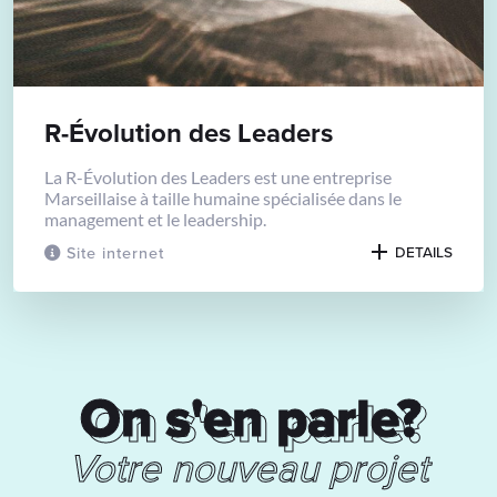
R-Évolution des Leaders
La R-Évolution des Leaders est une entreprise
Marseillaise à taille humaine spécialisée dans le
management et le leadership.
Site internet
DETAILS
On s'en parle?
On s'en parle?
Votre nouveau projet