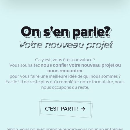
On s'en parle?
On s'en parle?
Votre nouveau projet
Ca y est, vous êtes convaincu ?
Vous souhaitez
nous confier votre nouveau projet ou
nous rencontrer
pour vous faire une meilleure idée de qui nous sommes ?
Facile ! Il ne reste plus qu’à compléter notre formulaire, nous
nous occupons du reste.
C'EST PARTI !
Sinon, vous pouvez prendre rendez-vous pour un entretien