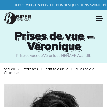
DEPUIS 2008, ON POSE LES BONNES QUESTIONS AVANT D’ÉCRIRE 
Prises de vue –
Prises de vue –
Véronique
Véronique
Prise de vues de Véronique HENAFF, Avantilt.
Accueil
»
Références
»
Identité visuelle
»
Prises de vue –
Véronique