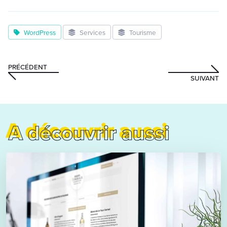
WordPress
Services
Tourisme
PRÉCÉDENT
SUIVANT
A découvrir aussi
A découvrir aussi