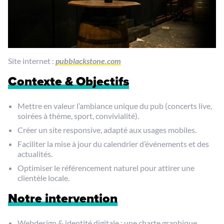
Site internet :
pubblackstone.com
Contexte & Objectifs
Mettre en valeur l’ambiance unique du pub (concerts live,
soirées à thème, sport, convivialité).
Créer un site responsive, adapté aux usages mobiles.
Faciliter la mise à jour du calendrier d’événements et des
actualités.
Optimiser le référencement naturel pour attirer une
clientèle locale.
Notre intervention
Webdesign & identité digitale : une charte graphique