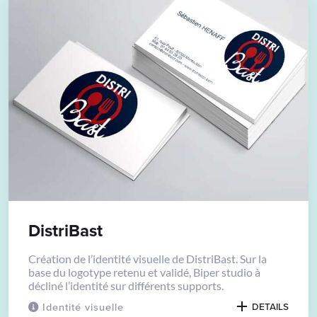
DistriBast
Création de l’identité visuelle de DistriBast. Sur la
base du logotype retenu et validé, Biper studio à
décliné l’identité sur différents supports.
Identité visuelle
DETAILS