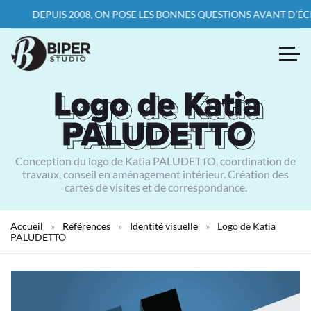
DEPUIS 2008, ON POSE LES BONNES QUESTIONS AVANT D’ÉCRIRE 
Logo de Katia
Logo de Katia
PALUDETTO
PALUDETTO
Conception du logo de Katia PALUDETTO, coordination de
travaux, conseil en aménagement intérieur. Création des
cartes de visites et de correspondance.
Accueil
»
Références
»
Identité visuelle
»
Logo de Katia
PALUDETTO