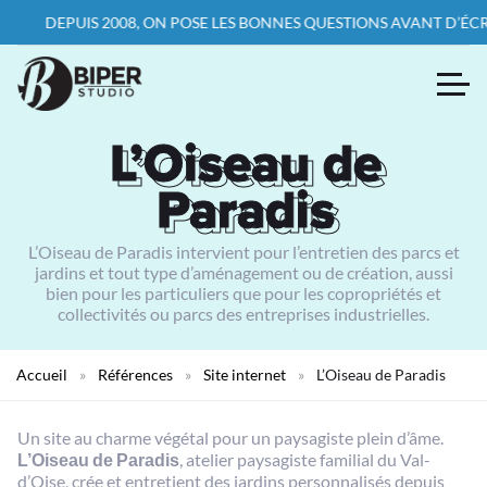
DEPUIS 2008, ON POSE LES BONNES QUESTIONS AVANT D’ÉCRIRE L
L’Oiseau de
L’Oiseau de
Paradis
Paradis
L’Oiseau de Paradis intervient pour l’entretien des parcs et
jardins et tout type d’aménagement ou de création, aussi
bien pour les particuliers que pour les copropriétés et
collectivités ou parcs des entreprises industrielles.
Accueil
»
Références
»
Site internet
»
L’Oiseau de Paradis
Un site au charme végétal pour un paysagiste plein d’âme.
L’Oiseau de Paradis
, atelier paysagiste familial du Val-
d’Oise, crée et entretient des jardins personnalisés depuis