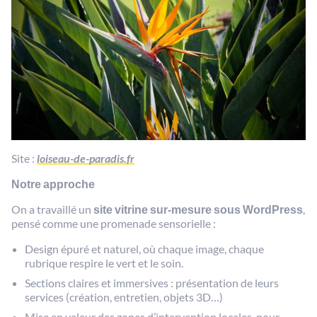
Site :
loiseau-de-paradis.fr
Notre approche
On a travaillé un
site vitrine sur-mesure sous WordPress
,
pensé comme une promenade sensorielle :
Design épuré et naturel, où chaque image, chaque
rubrique respire le vert et le soin.
Sections claires et immersives : présentation de leurs
services (création, entretien, objets 3D…)
Mise en valeur des zones d’intervention locales, pour