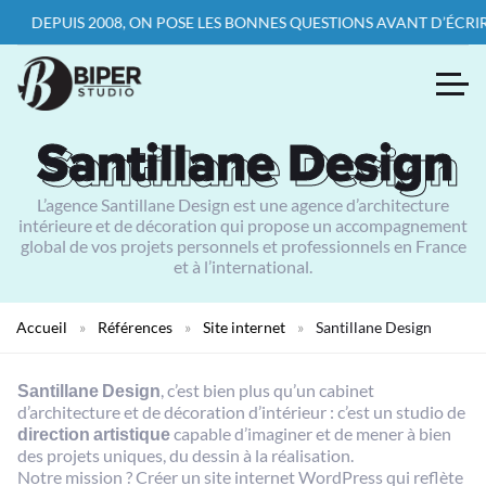
UIS 2008, ON POSE LES BONNES QUESTIONS AVANT D’ÉCRIRE LA PR
Santillane Design
Santillane Design
L’agence Santillane Design est une agence d’architecture
intérieure et de décoration qui propose un accompagnement
global de vos projets personnels et professionnels en France
et à l’international.
Accueil
»
Références
»
Site internet
»
Santillane Design
Santillane Design
, c’est bien plus qu’un cabinet
d’architecture et de décoration d’intérieur : c’est un studio de
direction artistique
capable d’imaginer et de mener à bien
des projets uniques, du dessin à la réalisation.
Notre mission ? Créer un site internet WordPress qui reflète