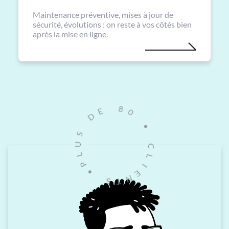
Maintenance préventive, mises à jour de
sécurité, évolutions : on reste à vos côtés bien
après la mise en ligne.
0
8
•
E
C
D
L
I
S
E
U
N
L
T
P
S
•