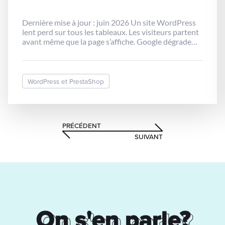
lent perd sur tous les tableaux. Les visiteurs partent
avant même que la page s’affiche. Google dégrade
votre positionnement. Les taux de conversion
chutent. Et pourtant, la majorité des sites
WordPress professionnels n’ont jamais été
optimisés pour les performances. En 2026, Google
WordPress et PrestaShop
utilise les Core […]
PRÉCÉDENT
SUIVANT
On s'en parle?
On s'en parle?
Votre nouveau projet