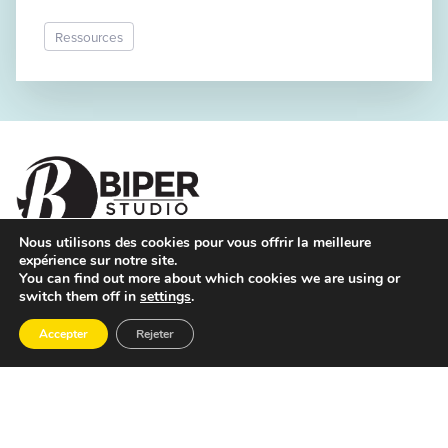
page.
Ressources
Nous utilisons des cookies pour vous offrir la meilleure
expérience sur notre site.
Les agences
You can find out more about which cookies we are using or
Guide : comment choisir une agence web à Marseille ?
switch them off in
settings
.
Agence web à Marseille – Création de sites depuis 2008 |
Accepter
Rejeter
Biper Studio
Refonte de site internet à Marseille – Biper Studio
Référencement SEO à Marseille – Agence Biper Studio
Agence WordPress à Marseille – création, refonte,
maintenance | Biper Studio