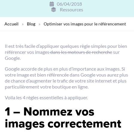
06/04/2018
Ressources
Accueil
»
Blog
»
Optimiser vos images pour le référencement
Il est très facile d’appliquer quelques règle simples pour bien
référencer vos images
dans les moteurs de recherche
sur
Google.
Google accorde de plus en plus d’importance aux images. Si
votre image est bien référencée dans Google vous aurez plus
de chance d’augmenter le trafic de votre site internet et plus
particulièrement votre boutique en ligne.
Voila les 4 règles essentielles à appliquer.
1 – Nommez vos
images correctement