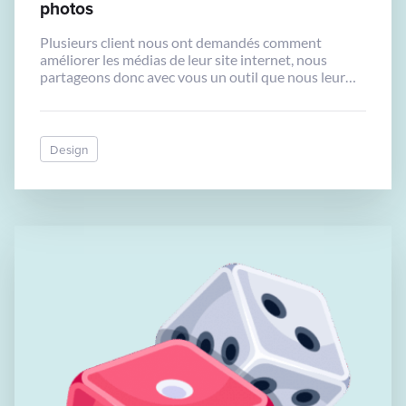
photos
Plusieurs client nous ont demandés comment
améliorer les médias de leur site internet, nous
partageons donc avec vous un outil que nous leur
recommandons. Avec l’intelligence artificielle, il est
possible d’améliorer vos photos. Pour les photos,
vous pouvez les upscaler (augmenter en taille),
réduire le flou avec https://upscayl.org Le logiciel est
Design
très simple d’utilisation. […]