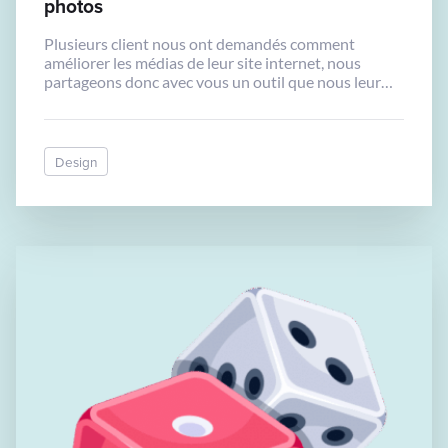
photos
Plusieurs client nous ont demandés comment
améliorer les médias de leur site internet, nous
partageons donc avec vous un outil que nous leur
recommandons. Avec l’intelligence artificielle, il est
possible d’améliorer vos photos. Pour les photos,
vous pouvez les upscaler (augmenter en taille),
réduire le flou avec https://upscayl.org Le logiciel est
Design
très simple d’utilisation. […]