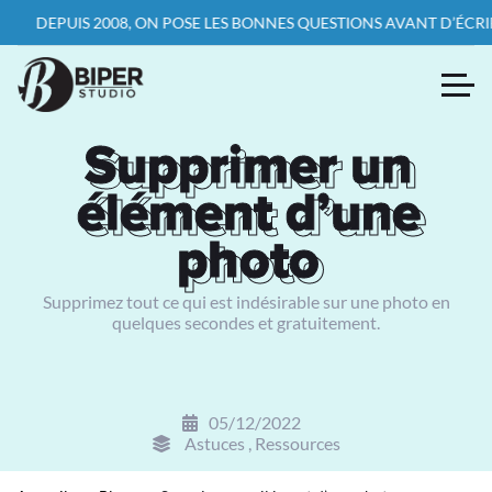
PUIS 2008, ON POSE LES BONNES QUESTIONS AVANT D’ÉCRIRE LA P
Supprimer un
Supprimer un
élément d’une
élément d’une
photo
photo
Supprimez tout ce qui est indésirable sur une photo en
quelques secondes et gratuitement.
05/12/2022
Astuces
,
Ressources