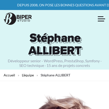
DEPUIS 2008, ON POSE LES BONNES QUESTIONS AVANT D’ÉCRI
Stéphane
Stéphane
ALLIBERT
ALLIBERT
Développeur senior - WordPress, PrestaShop, Symfony ·
SEO technique · 15 ans de projets concrets
Accueil
»
L'équipe
»
Stéphane ALLIBERT