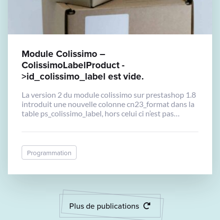
Module Colissimo –
ColissimoLabelProduct -
>id_colissimo_label est vide.
La version 2 du module colissimo sur prestashop 1.8
introduit une nouvelle colonne cn23_format dans la
table ps_colissimo_label, hors celui ci n’est pas
présente dans le hook
hookActionAdminOrdersTrackingNumberUpdate,
ce qui declenche une erreur: La propriété
ColissimoLabelProduct->id_colissimo_label est vide.
Programmation
Il suffit dans la fonction de rajouter cn23_format :
$cn23Extension =
Tools::substr(Configuration::get('COLISSIMO_CN2
3_FORMAT'), 0, 3); //$this->logger->info('labels
ext.'.$cn23Extension); if […]
Plus de publications