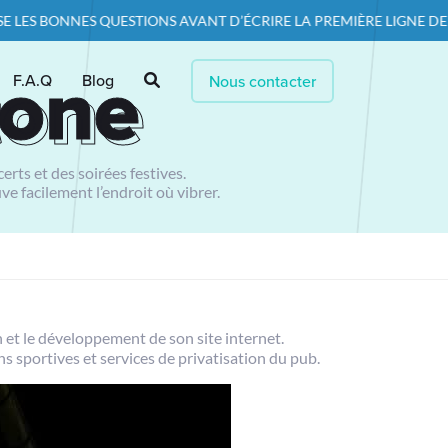
ONS AVANT D’ÉCRIRE LA PREMIÈRE LIGNE DE CODE — PARCE QU’UN 
tone
tone
F.A.Q
Blog
Nous contacter
erts et des soirées festives.
e facilement l’endroit où vibrer.
n et le développement de son site internet.
ns sportives et services de privatisation du pub.