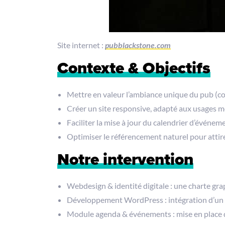
Site internet :
pubblackstone.com
Contexte & Objectifs
Mettre en valeur l’ambiance unique du pub (conc
Créer un site responsive, adapté aux usages m
Faciliter la mise à jour du calendrier d’événeme
Optimiser le référencement naturel pour attirer
Notre intervention
Webdesign & identité digitale : une charte grap
Développement WordPress : intégration d’un C
Module agenda & événements : mise en place d’