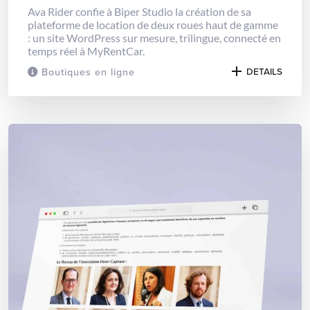
Ava Rider confie à Biper Studio la création de sa
plateforme de location de deux roues haut de gamme
: un site WordPress sur mesure, trilingue, connecté en
temps réel à MyRentCar.
Boutiques en ligne
DETAILS