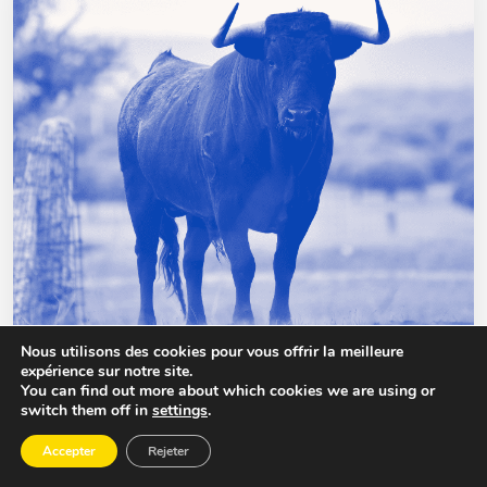
Nous utilisons des cookies pour vous offrir la meilleure
expérience sur notre site.
You can find out more about which cookies we are using or
switch them off in
settings
.
TAURELLE
Accepter
Rejeter
Le projet Marseillais Taurelle est le lieu de rencontre