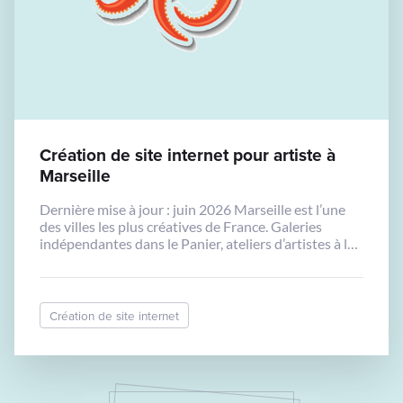
Création de site internet pour artiste à
Marseille
Dernière mise à jour : juin 2026 Marseille est l’une
des villes les plus créatives de France. Galeries
indépendantes dans le Panier, ateliers d’artistes à la
Belle de Mai, fresques murales dans Noailles : la
scène artistique locale est dense, vivante et
reconnue bien au-delà des frontières régionales.
Pourtant, beaucoup d’artistes marseillais restent
Création de site internet
invisibles en […]