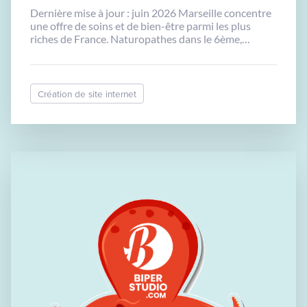
Dernière mise à jour : juin 2026 Marseille concentre
une offre de soins et de bien-être parmi les plus
riches de France. Naturopathes dans le 6ème,
sophrologues à Endoume, ostéopathes à Castellane,
diététiciennes dans les quartiers Sud : les praticiens
sont nombreux, compétents et passionnés.
Pourtant, beaucoup peinent à remplir leur agenda.
Création de site internet
Non par manque […]