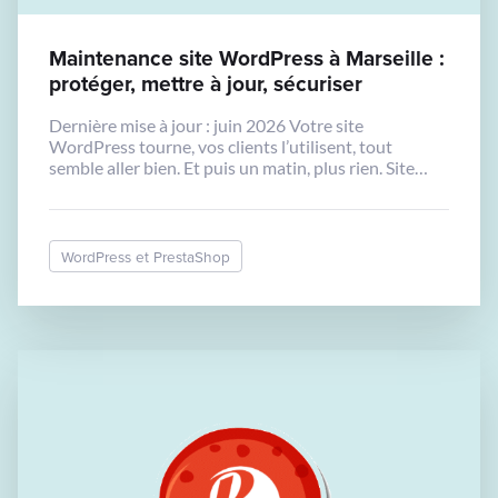
Maintenance site WordPress à Marseille :
protéger, mettre à jour, sécuriser
Dernière mise à jour : juin 2026 Votre site
WordPress tourne, vos clients l’utilisent, tout
semble aller bien. Et puis un matin, plus rien. Site
hors ligne, contenu effacé, ou pire : votre domaine
redirige vers un site de phishing. Sans maintenance
régulière, ce scénario n’est pas improbable. Il est
statistiquement prévisible. WordPress alimente 43
WordPress et PrestaShop
[…]