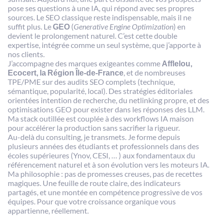
pose ses questions à une IA, qui répond avec ses propres
sources. Le SEO classique reste indispensable, mais il ne
suffit plus. Le
GEO
(
Generative Engine Optimization
) en
devient le prolongement naturel. C’est cette double
expertise, intégrée comme un seul système, que j’apporte à
nos clients.
J’accompagne des marques exigeantes comme
Afflelou,
Ecocert, la Région Île-de-France
, et de nombreuses
TPE/PME sur des audits SEO complets (technique,
sémantique, popularité, local). Des stratégies éditoriales
orientées intention de recherche, du netlinking propre, et des
optimisations GEO pour exister dans les réponses des LLM.
Ma stack outillée est couplée à des workflows IA maison
pour accélérer la production sans sacrifier la rigueur.
Au-delà du consulting, je transmets. Je forme depuis
plusieurs années des étudiants et professionnels dans des
écoles supérieures (Ynov, CESI, … ) aux fondamentaux du
référencement naturel et à son évolution vers les moteurs IA.
Ma philosophie : pas de promesses creuses, pas de recettes
magiques. Une feuille de route claire, des indicateurs
partagés, et une montée en compétence progressive de vos
équipes. Pour que votre croissance organique vous
appartienne, réellement.