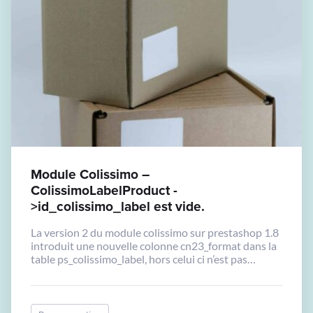
Module Colissimo –
ColissimoLabelProduct -
>id_colissimo_label est vide.
La version 2 du module colissimo sur prestashop 1.8
introduit une nouvelle colonne cn23_format dans la
table ps_colissimo_label, hors celui ci n’est pas
présente dans le hook
hookActionAdminOrdersTrackingNumberUpdate,
ce qui declenche une erreur: La propriété
ColissimoLabelProduct->id_colissimo_label est vide.