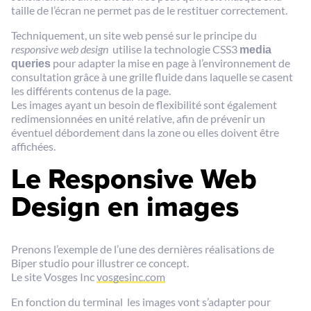
taille de l’écran ne permet pas de le restituer correctement.
Techniquement, un site web pensé sur le principe du
responsive web design
utilise la technologie CSS3
media
queries
pour adapter la mise en page à l’environnement de
consultation grâce à une grille fluide dans laquelle se casent
les différents contenus de la page.
Les images ayant un besoin de flexibilité sont également
redimensionnées en unité relative, afin de prévenir un
éventuel débordement dans la zone ou elles doivent être
affichées.
Le Responsive Web
Design en images
Prenons l’exemple de l’une des dernières réalisations de
Biper studio pour illustrer ce concept.
Le site Vosges Inc
vosgesinc.com
En fonction du terminal les images vont s’adapter pour