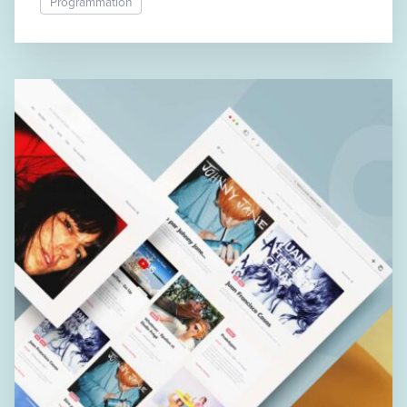
Programmation
Il suffit dans la fonction de rajouter cn23_format :
$cn23Extension =
Tools::substr(Configuration::get('COLISSIMO_CN2
3_FORMAT'), 0, 3); //$this->logger->info('labels
ext.'.$cn23Extension); if […]