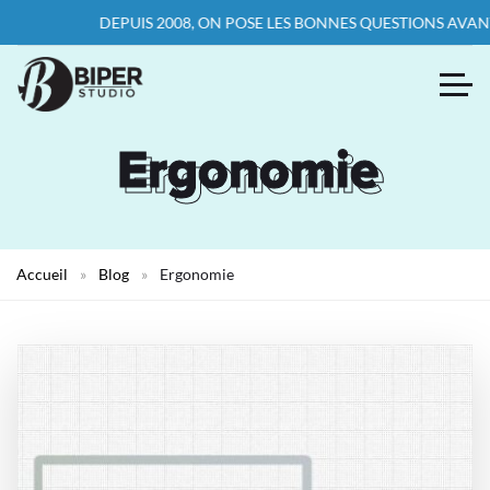
DEPUIS 2008, ON POSE LES BONNES QUESTIONS AVANT 
Ergonomie
Ergonomie
Accueil
»
Blog
»
Ergonomie