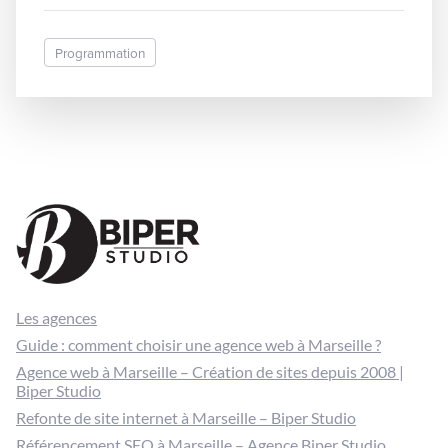
nouvelle philosophie permet de concevoir un site
web capable de s'adapter à la volée à la taille de
l'écran du terminal utilisé pour le consulter.
Programmation
Concrètement vous pouvez consulter un site
internet à partir de votre ordinateur, votre tablette
ou même votre smartphone de manière optimale.
Les agences
Guide : comment choisir une agence web à Marseille ?
Agence web à Marseille – Création de sites depuis 2008 |
Biper Studio
Refonte de site internet à Marseille – Biper Studio
Référencement SEO à Marseille – Agence Biper Studio