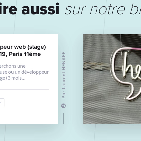
ire aussi
sur notre b
peur web (stage)
19, Paris 11éme
Laurent HENAFF
erchons une
use ou un développeur
ge (3 mois
pour venir consolider
pe.
Par
r