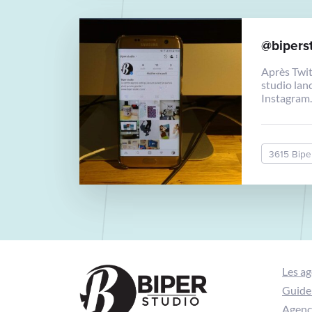
@bipers
Après Twit
studio lan
Instagram
@biperst
3615 Bipe
Les a
Guide 
Agence