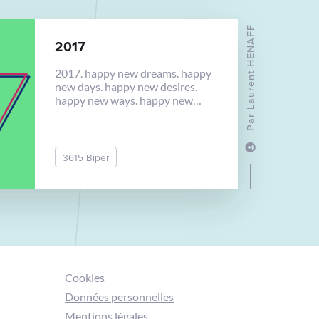
développement d’applications et
de sites web en […]
Laurent HENAFF
2017
2017. happy new dreams. happy
new days. happy new desires.
happy new ways. happy new
year. happy new you.
Par
3615 Biper
Cookies
Données personnelles
Mentions légales