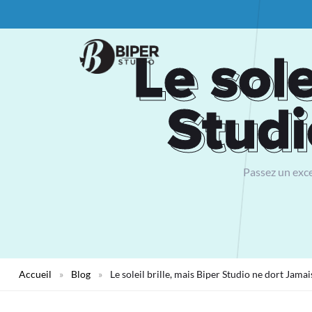
Le sole
Le sole
Studi
Studi
Passez un excel
Accueil
»
Blog
»
Le soleil brille, mais Biper Studio ne dort Jamai