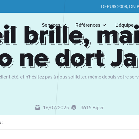
DEPUIS 2008, ON POSE LES BONN
il brille, ma
il brille, ma
Services
Références
L’équipe
o ne dort Ja
o ne dort Ja
lent été, et n’hésitez pas à nous solliciter, même depuis votre serv
16/07/2025
3615 Biper
s !