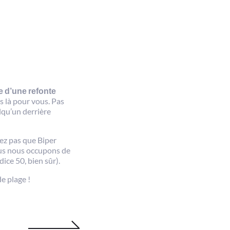
e d’une refonte
s là pour vous. Pas
lqu’un derrière
iez pas que Biper
nous nous occupons de
ice 50, bien sûr).
de plage !