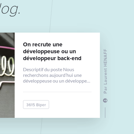
log
.
On recrute une
développeuse ou un
Laurent HENAFF
développeur back-end
Descriptif du poste Nous
recherchons aujourd’hui une
développeuse ou un développeur
back-end pour venir consolider
Par
notre équipe. L’équipe réalise des
sites web (from scratch ou CMS),
sites vitrines / e-commerce /
3615 Biper
Webapps. En collaboration avec
l’équipe technique de 4
personnes vous serez en charge
du développement de plusieurs
projets Web d’envergure. Le