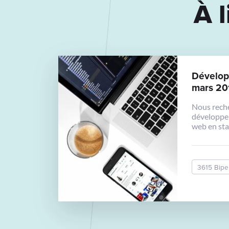
À l
Dévelop
mars 20
Nous rech
développe
web en sta
minimum) 
notre équi
3615 Bipe