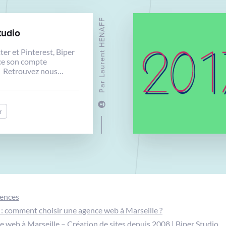
Laurent HENAFF
tudio
ter et Pinterest, Biper
ce son compte
. Retrouvez nous
udio
Par
r
gences
: comment choisir une agence web à Marseille ?
 web à Marseille – Création de sites depuis 2008 | Biper Studio