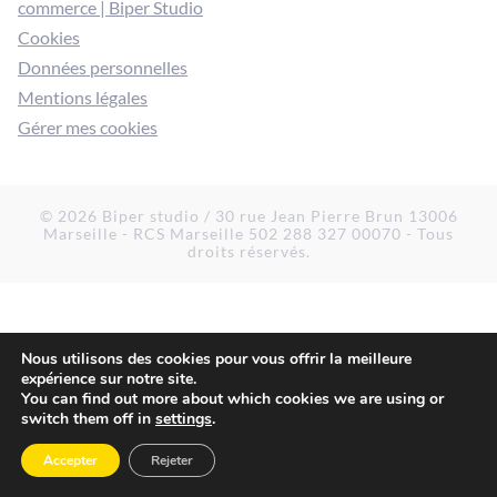
commerce | Biper Studio
Cookies
Données personnelles
Mentions légales
Gérer mes cookies
© 2026 Biper studio / 30 rue Jean Pierre Brun 13006
Marseille - RCS Marseille 502 288 327 00070 - Tous
droits réservés.
Nous utilisons des cookies pour vous offrir la meilleure
expérience sur notre site.
You can find out more about which cookies we are using or
switch them off in
settings
.
Accepter
Rejeter