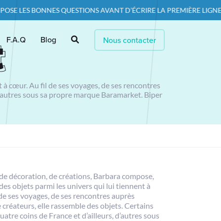
NES QUESTIONS AVANT D’ÉCRIRE LA PREMIÈRE LIGNE DE CODE — PAR
t
t
F.A.Q
Blog
Nous contacter
 à cœur. Au fil de ses voyages, de ses rencontres
, d’autres sous sa propre marque Baramarket. Biper
de décoration, de créations, Barbara compose,
des objets parmi les univers qui lui tiennent à
 de ses voyages, de ses rencontres auprès
e créateurs, elle rassemble des objets. Certains
uatre coins de France et d’ailleurs, d’autres sous