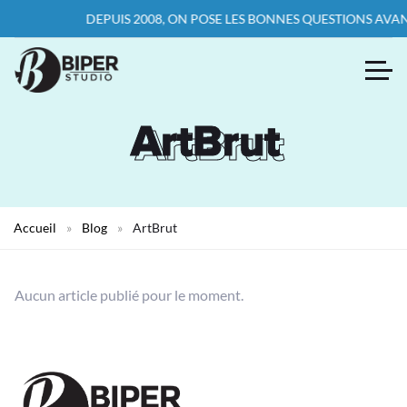
DEPUIS 2008, ON POSE LES BONNES QUESTIONS AVANT
ArtBrut
ArtBrut
Accueil
»
Blog
»
ArtBrut
Aucun article publié pour le moment.