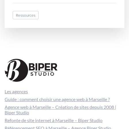
vous rendre sur le site. Vous renseignez ensuite une
liste de points d’intérêts puis vous cliquez sur un
bouton qui randomise des […]
Ressources
Les agences
Guide : comment choisir une agence web à Marseille ?
Agence web à Marseille – Création de sites depuis 2008 |
Biper Studio
Refonte de site internet à Marseille – Biper Studio
Référencement SEO à Marseille – Agence Biper Studio