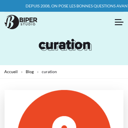
DEPUIS 2008, ON POSE LES BONNES QUESTIONS AVANT 
curation
curation
Accueil
»
Blog
»
curation