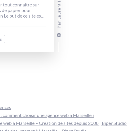
Laurent HENAFF
ur tout connaître sur
s de papier pour
n Le but de ce site est
pliquer et de vous
Par
tes les informations
iers d’impression : A1,
 A5, A6, A7, A8, A9,
s
essource à mettre de
le site internet
gences
: comment choisir une agence web à Marseille ?
 web à Marseille – Création de sites depuis 2008 | Biper Studio
e de site internet à Marseille – Biper Studio