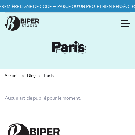
REMIÈRE LIGNE DE CODE — PARCE QU’UN PROJET BIEN PENSÉ, C’ES
Paris
Paris
Accueil
»
Blog
»
Paris
Aucun article publié pour le moment.