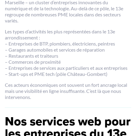
Marseille – un cluster d’entreprises innovantes du
numérique et de la technologie. Au-delà de ce pôle, le 13e
regroupe de nombreuses PME locales dans des secteurs
variés.
Les types d’activités les plus représentées dans le 13e
arrondissement :
– Entreprises de BTP, plombiers, électriciens, peintres
– Garages automobiles et services de réparation
– Restaurants et traiteurs
– Commerces de proximité
– Entreprises de services aux particuliers et aux entreprises
– Start-ups et PME tech (pôle Château-Gombert)
Ces acteurs économiques ont souvent un fort ancrage local
mais une visibilité en ligne insuffisante. C’est là que nous
intervenons.
Nos services web pour
les entreprises du 13e