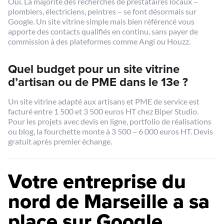
Oui. La majorité des recherches de prestataires locaux –
plombiers, électriciens, peintres – se font désormais sur
Google. Un site vitrine simple mais bien référencé vous
apporte des contacts qualifiés en continu, sans payer de
commission à des plateformes comme Angi ou Houzz.
Quel budget pour un site vitrine
d’artisan ou de PME dans le 13e ?
Un site vitrine adapté aux artisans et PME de service est
facturé entre 1 500 et 3 500 euros HT chez Biper Studio.
Pour les projets avec devis en ligne, portfolio de réalisations
ou blog, la fourchette monte à 3 500 – 6 000 euros HT. Devis
gratuit après premier échange.
Votre entreprise du
nord de Marseille a sa
place sur Google