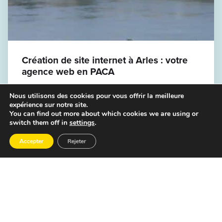
Création de site internet à Arles : votre
agence web en PACA
Dernière mise à jour : juin 2026 Arles est une ville
Nous utilisons des cookies pour vous offrir la meilleure
d’exception. Plus de 52 000 habitants, six
expérience sur notre site.
monuments classés au patrimoine mondial de
You can find out more about which cookies we are using or
l’UNESCO, les Rencontres de la Photographie, la
switch them off in
settings
.
Fondation LUMA, une Camargue unique au monde
et un tissu économique dense de près de 10 000
Accepter
Rejeter
entreprises. C’est aussi une ville où la […]
Agence web Marseille