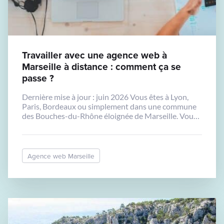
Travailler avec une agence web à
Marseille à distance : comment ça se
passe ?
Dernière mise à jour : juin 2026 Vous êtes à Lyon,
Paris, Bordeaux ou simplement dans une commune
des Bouches-du-Rhône éloignée de Marseille. Vous
souhaitez travailler avec Biper Studio pour créer
votre site internet, mais vous vous demandez
comment se passe la collaboration à distance. C’est
une bonne question, et nous allons y répondre
Agence web Marseille
concrètement. […]