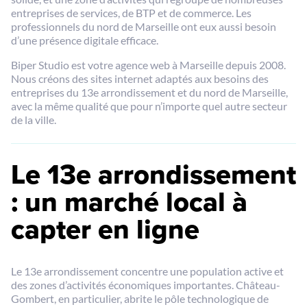
entreprises de services, de BTP et de commerce. Les
professionnels du nord de Marseille ont eux aussi besoin
d’une présence digitale efficace.
Biper Studio est votre agence web à Marseille depuis 2008.
Nous créons des sites internet adaptés aux besoins des
entreprises du 13e arrondissement et du nord de Marseille,
avec la même qualité que pour n’importe quel autre secteur
de la ville.
Le 13e arrondissement
: un marché local à
capter en ligne
Le 13e arrondissement concentre une population active et
des zones d’activités économiques importantes. Château-
Gombert, en particulier, abrite le pôle technologique de