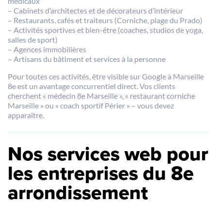
médicaux
– Cabinets d’architectes et de décorateurs d’intérieur
– Restaurants, cafés et traiteurs (Corniche, plage du Prado)
– Activités sportives et bien-être (coaches, studios de yoga,
salles de sport)
– Agences immobilières
– Artisans du bâtiment et services à la personne
Pour toutes ces activités, être visible sur Google à Marseille
8e est un avantage concurrentiel direct. Vos clients
cherchent « médecin 8e Marseille », « restaurant corniche
Marseille » ou « coach sportif Périer » – vous devez
apparaître.
Nos services web pour
les entreprises du 8e
arrondissement