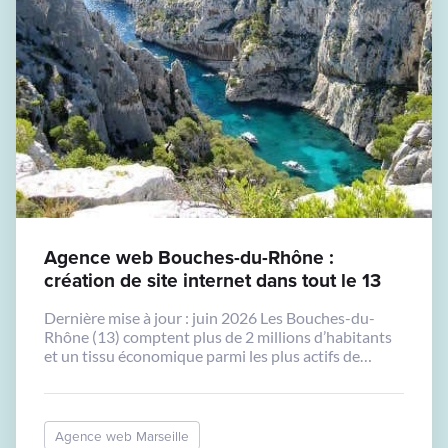
Agence web Bouches-du-Rhône :
création de site internet dans tout le 13
Dernière mise à jour : juin 2026 Les Bouches-du-
Rhône (13) comptent plus de 2 millions d’habitants
et un tissu économique parmi les plus actifs de
France hors Ile-de-France. Marseille en est la
métropole centrale, mais les entreprises d’Aubagne,
Aix-en-Provence, Martigues, Vitrolles, Salon-de-
Provence, Istres, Arles, La Ciotat et des dizaines
Agence web Marseille