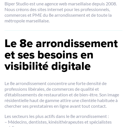
Biper Studio est une agence web marseillaise depuis 2008.
Nous créons des sites internet pour les professionnels,
commerces et PME du 8e arrondissement et de toute la
métropole marseillaise.
Le 8e arrondissement
et ses besoins en
visibilité digitale
Le 8e arrondissement concentre une forte densité de
professions libérales, de commerces de qualité et
d’établissements de restauration et de bien-être. Son image
résidentielle haut de gamme attire une clientèle habituée à
chercher ses prestataires en ligne avant tout contact.
Les secteurs les plus actifs dans le 8e arrondissement :
– Médecins, dentistes, kinésithérapeutes et spécialistes