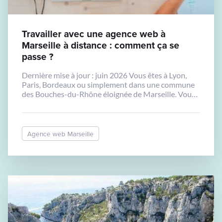
Travailler avec une agence web à
Marseille à distance : comment ça se
passe ?
Dernière mise à jour : juin 2026 Vous êtes à Lyon,
Paris, Bordeaux ou simplement dans une commune
des Bouches-du-Rhône éloignée de Marseille. Vous
souhaitez travailler avec Biper Studio pour créer
votre site internet, mais vous vous demandez
comment se passe la collaboration à distance. C’est
une bonne question, et nous allons y répondre
Agence web Marseille
concrètement. […]