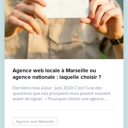
Agence web locale à Marseille ou
agence nationale : laquelle choisir ?
Dernière mise à jour : juin 2026 C’est l’une des
questions que nos prospects nous posent souvent
avant de signer : « Pourquoi choisir une agence
locale à Marseille plutôt qu’une grande agence
nationale que j’ai vue en publicité ? » La réponse
honnête : ça dépend. Mais dans la majorité des cas,
pour une PME, un […]
Agence web Marseille