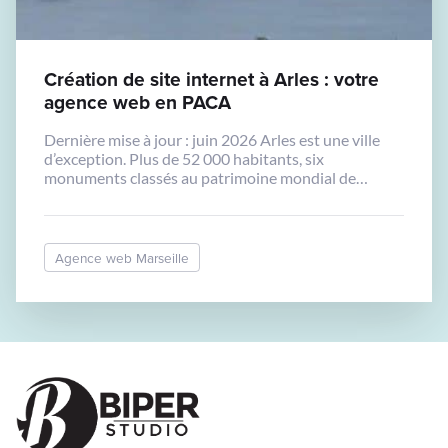
Création de site internet à Arles : votre
agence web en PACA
Dernière mise à jour : juin 2026 Arles est une ville
d’exception. Plus de 52 000 habitants, six
monuments classés au patrimoine mondial de
l’UNESCO, les Rencontres de la Photographie, la
Fondation LUMA, une Camargue unique au monde
et un tissu économique dense de près de 10 000
entreprises. C’est aussi une ville où la […]
Agence web Marseille