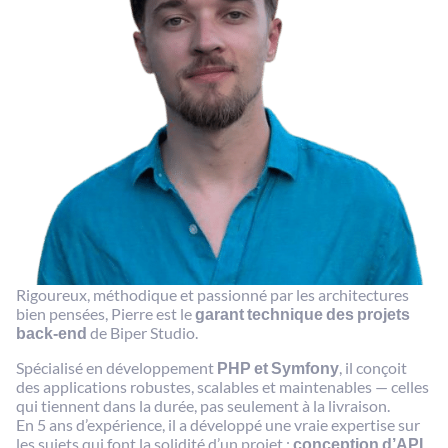
Rigoureux, méthodique et passionné par les architectures
bien pensées, Pierre est le
garant technique des projets
back-end
de Biper Studio.
Spécialisé en développement
PHP et Symfony
, il conçoit
des applications robustes, scalables et maintenables — celles
qui tiennent dans la durée, pas seulement à la livraison.
En 5 ans d’expérience, il a développé une vraie expertise sur
les sujets qui font la solidité d’un projet :
conception d’API,