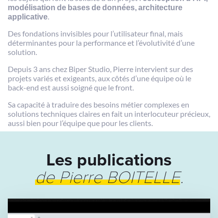
modélisation de bases de données, architecture
applicative
.
Des fondations invisibles pour l’utilisateur final, mais
déterminantes pour la performance et l’évolutivité d’une
solution.
Depuis 3 ans chez Biper Studio, Pierre intervient sur des
projets variés et exigeants, aux côtés d’une équipe où le
back-end est aussi soigné que le front.
Sa capacité à traduire des besoins métier complexes en
solutions techniques claires en fait un interlocuteur précieux,
aussi bien pour l’équipe que pour les clients.
Les publications
de Pierre BOITELLE
.