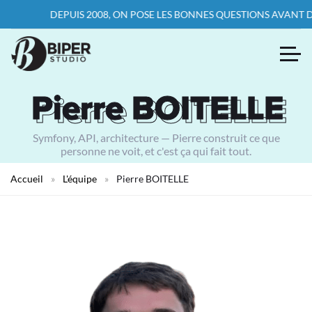
DEPUIS 2008, ON POSE LES BONNES QUESTIONS AVANT D’ÉC
Pierre BOITELLE
Pierre BOITELLE
Symfony, API, architecture — Pierre construit ce que
personne ne voit, et c'est ça qui fait tout.
Accueil
»
L'équipe
»
Pierre BOITELLE