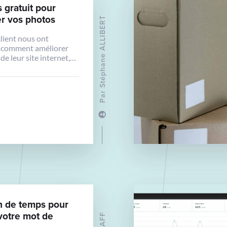
s gratuit pour
r vos photos
Stéphane ALLIBERT
client nous ont
comment améliorer
de leur site internet,
ageons donc avec vous
ue nous leur
dons. Avec
Par
e artificielle, il est
’améliorer vos photos.
hotos, vous pouvez les
augmenter en taille),
flou avec
cayl.org Le logiciel est
 d’utilisation. […]
 de temps pour
votre mot de