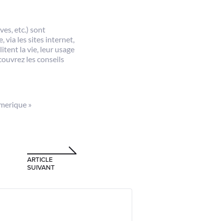
es, etc.) sont
 via les sites internet,
itent la vie, leur usage
ouvrez les conseils
merique »
ARTICLE
SUIVANT