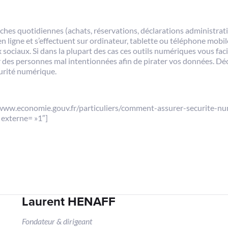
s quotidiennes (achats, réservations, déclarations administrativ
n ligne et s’effectuent sur ordinateur, tablette ou téléphone mobile,
sociaux. Si dans la plupart des cas ces outils numériques vous facil
 des personnes mal intentionnées afin de pirater vos données. Déc
urité numérique.
/www.economie.gouv.fr/particuliers/comment-assurer-securite-nu
 » externe= »1″]
Laurent HENAFF
Fondateur & dirigeant