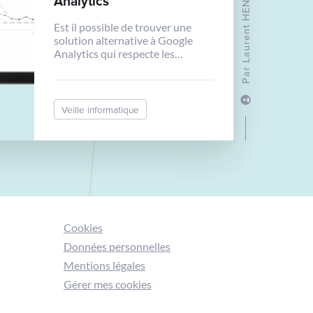
Laurent HENAFF
Analytics
ext.'.$cn23Extension); if […]
Est il possible de trouver une
solution alternative à Google
Analytics qui respecte les
exigences du RGPD et qui ne
Par
nécessite pas le consentement
pour le dépôt des cookies ?
Veille informatique
Cookies
Données personnelles
Mentions légales
Gérer mes cookies