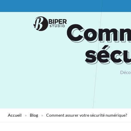
Comme
Comme
séc
séc
Décou
Accueil
»
Blog
»
Comment assurer votre sécurité numérique?