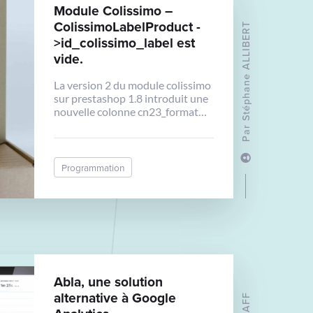
Module Colissimo –
ColissimoLabelProduct -
Stéphane ALLIBERT
>id_colissimo_label est
vide.
La version 2 du module colissimo
sur prestashop 1.8 introduit une
nouvelle colonne cn23_format
dans la table ps_colissimo_label,
Par
hors celui ci n’est pas présente
dans le hook
hookActionAdminOrdersTrackin
Programmation
gNumberUpdate, ce qui
declenche une erreur: La
propriété
ColissimoLabelProduct-
>id_colissimo_label est vide. Il
suffit dans la fonction de rajouter
cn23_format : $cn23Extension =
Tools::substr(Configuration::get(
Abla, une solution
'COLISSIMO_CN23_FORMAT'),
alternative à Google
0, 3); //$this->logger-
>info('labels