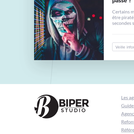
passe ?
Certains 
être pirat
secondes s
de Hive S
Veille inf
Les a
Guide 
Agence
Refont
Référ