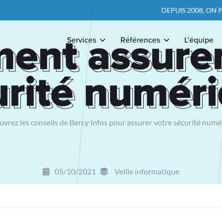
DEPUIS 2008, ON POSE LES B
nt assurer
nt assurer
Services
Références
L’équipe
urité numér
urité numér
vrez les conseils de Bercy Infos pour assurer votre sécurité numé
05/10/2021
Veille informatique