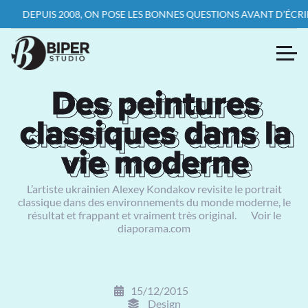
UIS 2008, ON POSE LES BONNES QUESTIONS AVANT D’ÉCRIRE LA PR
Des peintures
Des peintures
classiques dans la
classiques dans la
vie moderne
vie moderne
L’artiste ukrainien Alexey Kondakov revisite le portrait
classique dans des environnements du monde moderne, le
résultat et frappant et vraiment très original. Voir le
diaporama.com
15/12/2015
Design