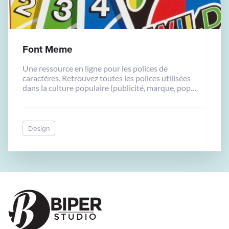
Font Meme
Une ressource en ligne pour les polices de
caractères. Retrouvez toutes les polices utilisées
dans la culture populaire (publicité, marque, pop
culture, ...).
Design