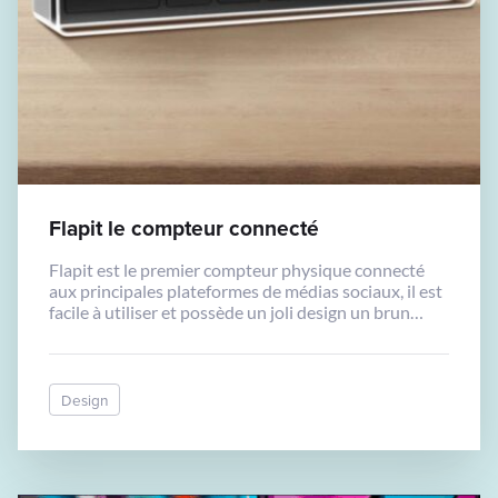
Flapit le compteur connecté
Flapit est le premier compteur physique connecté
aux principales plateformes de médias sociaux, il est
facile à utiliser et possède un joli design un brun
retro. Il se connecte à un réseau Wi-fi et s’interface
actuellement avec 11 réseaux sociaux (Facebook,
Twitter, Yelp, Instagram, YouTube, Dianping,
Zomato, VKontakte, Foursquare, Swarm et
Design
Tripadvisor). Il possède également […]