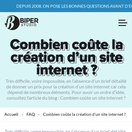
DEPUIS 2008, ON POSE LES BONNES QUESTIONS AVANT D’ÉCRIRE
Combien coûte la
Combien coûte la
création d’un site
création d’un site
internet ?
internet ?
Très difficile, voire impossible, en l’absence d’un brief détaillé
de donner un prix pour la création d’un site internet car cela
dépend de nombreux éléments. Pour avoir un ordre d’idée,
consultez l’article du blog : Combien coûte un site internet ?
Accueil
»
FAQ
»
Combien coûte la création d’un site internet ?
Très difficile, voire impossible, en l’absence d’un brief détaillé