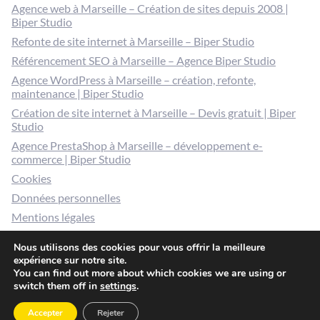
Agence web à Marseille – Création de sites depuis 2008 |
Biper Studio
Refonte de site internet à Marseille – Biper Studio
Référencement SEO à Marseille – Agence Biper Studio
Agence WordPress à Marseille – création, refonte,
maintenance | Biper Studio
Création de site internet à Marseille – Devis gratuit | Biper
Studio
Agence PrestaShop à Marseille – développement e-
commerce | Biper Studio
Cookies
Données personnelles
Mentions légales
Gérer mes cookies
Nous utilisons des cookies pour vous offrir la meilleure
expérience sur notre site.
You can find out more about which cookies we are using or
switch them off in
settings
.
© 2026 Biper studio / 30 rue Jean Pierre Brun 13006
Marseille - RCS Marseille 502 288 327 00070 - Tous
Accepter
Rejeter
droits réservés.