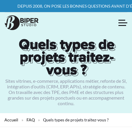
DEPUIS 2008, ON POSE LES BONNES QUESTIONS AVANT D’ÉCRIR
Quels types de
Quels types de
projets traitez-
projets traitez-
vous ?
vous ?
Sites vitrines, e-commerce, applications métier, refonte de SI,
intégration d’outils (CRM, ERP, APIs), stratégie de contenu.
On travaille avec des TPE, des PME et des structures plus
grandes sur des projets ponctuels ou en accompagnement
continu.
Accueil
»
FAQ
»
Quels types de projets traitez-vous ?