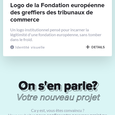
Logo de la Fondation européenne
des greffiers des tribunaux de
commerce
Un logo institutionnel pensé pour incarner la
légitimité d'une fondation européenne, sans tomber
dans le froid.
Identité visuelle
DETAILS
On s'en parle?
On s'en parle?
Votre nouveau projet
Ca y est, vous êtes convaincu ?