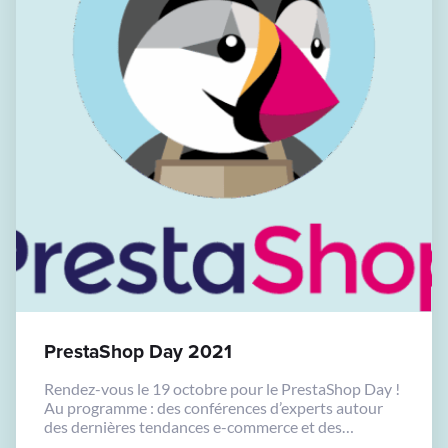
PrestaShop Day 2021
Rendez-vous le 19 octobre pour le PrestaShop Day !
Au programme : des conférences d’experts autour
des dernières tendances e-commerce et des
nouvelles stratégies à adopter.