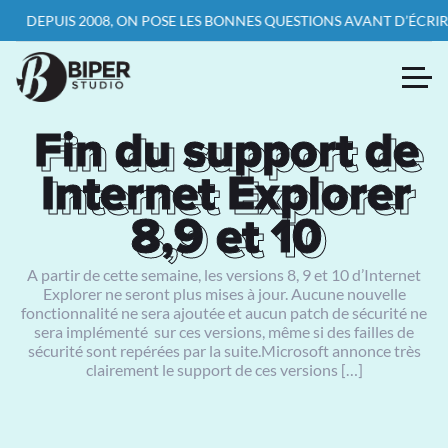
PUIS 2008, ON POSE LES BONNES QUESTIONS AVANT D’ÉCRIRE LA P
Fin du support de
Fin du support de
Internet Explorer
Internet Explorer
8,9 et 10
8,9 et 10
A partir de cette semaine, les versions 8, 9 et 10 d’Internet
Explorer ne seront plus mises à jour. Aucune nouvelle
fonctionnalité ne sera ajoutée et aucun patch de sécurité ne
sera implémenté sur ces versions, même si des failles de
sécurité sont repérées par la suite.Microsoft annonce très
clairement le support de ces versions […]