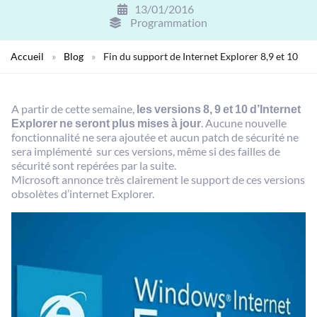
13/01/2016
Programmation
Accueil
»
Blog
»
Fin du support de Internet Explorer 8,9 et 10
A partir de cette semaine,
les versions 8, 9 et 10 d’Internet
Explorer ne seront plus mises à jour
. Aucune nouvelle
fonctionnalité ne sera ajoutée et aucun patch de sécurité ne
sera implémenté sur ces versions, même si des failles de
sécurité sont repérées par la suite.
Microsoft annonce très clairement le support de ces versions
obsolètes d’internet Explorer.