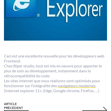
Ceci est une excellente nouvelle pour les développeurs web
Frontend.
Chez Biper studio, tout est mis en oeuvre pour apporter le
plus de soin au développement, notamment dans la
rétrocompatibilité du code.
Les sites internet que nous réalisons sont optimisés pour
fonctionner sur l’intégralité des
navigateurs modernes
(Internet explorer 11+, Edge, Google chrome, FireFox, …)
ARTICLE
PRÉCÉDENT