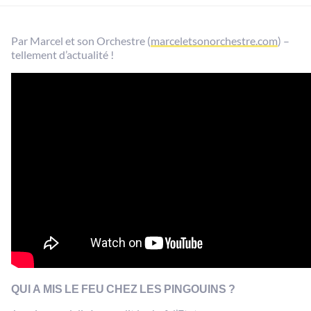
Par Marcel et son Orchestre (
marceletsonorchestre.com
) –
tellement d’actualité !
QUI A MIS LE FEU CHEZ LES PINGOUINS ?