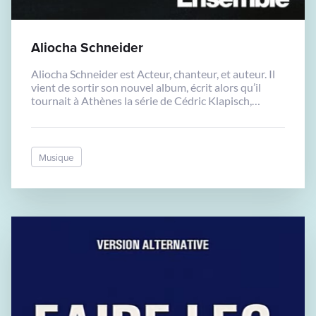
Aliocha Schneider
Aliocha Schneider est Acteur, chanteur, et auteur. Il
vient de sortir son nouvel album, écrit alors qu’il
tournait à Athènes la série de Cédric Klapisch,
« Salade Grecque », et sur lequel il s’essaie aux
paroles en français. On adore 👋
Musique