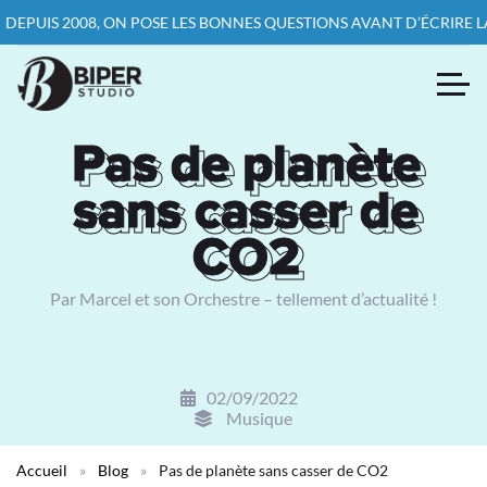
S 2008, ON POSE LES BONNES QUESTIONS AVANT D’ÉCRIRE LA PREM
Pas de planète
Pas de planète
sans casser de
sans casser de
CO2
CO2
Par Marcel et son Orchestre – tellement d’actualité !
02/09/2022
Musique
Accueil
»
Blog
»
Pas de planète sans casser de CO2