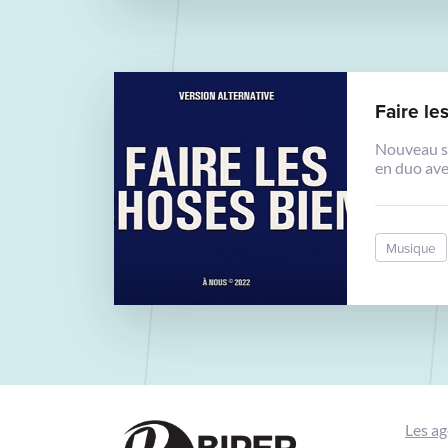
Faire le
Nouveau s
en duo ave
Musique
Les a