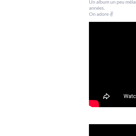
Un album un peu mélanc
années.
On adore ✌