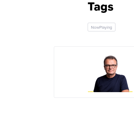
Tags
NowPlaying