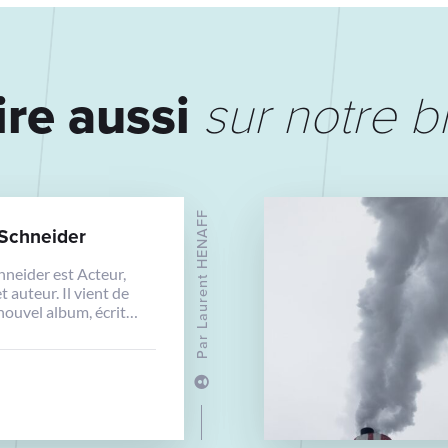
ire aussi
sur notre b
Laurent HENAFF
 Schneider
hneider est Acteur,
t auteur. Il vient de
 nouvel album, écrit
 tournait à Athènes la
Par
dric Klapisch, « Salade
et sur lequel il s’essaie
s en français. On adore