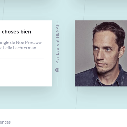
Laurent HENAFF
s choses bien
ingle de Noé Preszow
c Leila Lachterman.
Par
gences