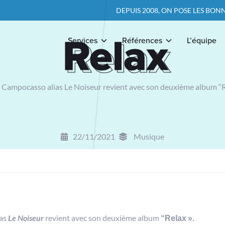
DEPUIS 2008, ON POSE LES BONNES QUESTIONS
Relax
Relax
Services
Références
L’équipe
Campocasso alias Le Noiseur revient avec son deuxième album “R
22/11/2021
Musique
ias
Le Noiseur
revient avec son deuxième album
“Relax ».