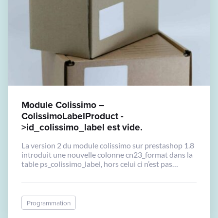
Module Colissimo –
ColissimoLabelProduct -
>id_colissimo_label est vide.
La version 2 du module colissimo sur prestashop 1.8
introduit une nouvelle colonne cn23_format dans la
table ps_colissimo_label, hors celui ci n’est pas
présente dans le hook
hookActionAdminOrdersTrackingNumberUpdate,
ce qui declenche une erreur: La propriété
ColissimoLabelProduct->id_colissimo_label est vide.
Programmation
Il suffit dans la fonction de rajouter cn23_format :