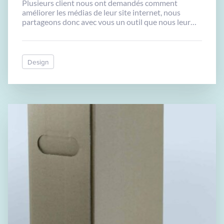
Plusieurs client nous ont demandés comment
améliorer les médias de leur site internet, nous
partageons donc avec vous un outil que nous leur
recommandons. Avec l’intelligence artificielle, il est
possible d’améliorer vos photos. Pour les photos,
vous pouvez les upscaler (augmenter en taille),
réduire le flou avec https://upscayl.org Le logiciel est
Design
très simple d’utilisation. […]