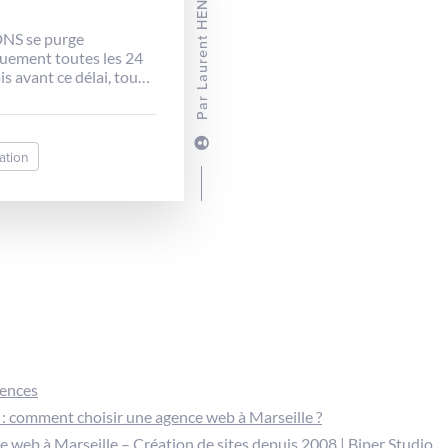
Laurent HENAFF
DNS se purge
uement toutes les 24
s avant ce délai, toute
au site sera bloquée si
Par
P a été modifiée. Il faut
er manuellement le
 La procédure varie en
ation
du système
ion.
gences
: comment choisir une agence web à Marseille ?
 web à Marseille – Création de sites depuis 2008 | Biper Studio