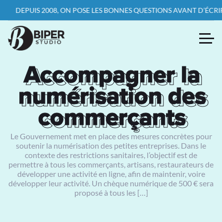
PUIS 2008, ON POSE LES BONNES QUESTIONS AVANT D’ÉCRIRE LA P
Accompagner la
Accompagner la
numérisation des
numérisation des
commerçants
commerçants
Le Gouvernement met en place des mesures concrètes pour
soutenir la numérisation des petites entreprises. Dans le
contexte des restrictions sanitaires, l’objectif est de
permettre à tous les commerçants, artisans, restaurateurs de
développer une activité en ligne, afin de maintenir, voire
développer leur activité. Un chèque numérique de 500 € sera
proposé à tous les […]