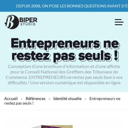
DEPUIS 2008, ON POSE LES BONNES QUESTIONS AVANT D’ÉCRIRE
Entrepreneurs ne
Entrepreneurs ne
restez pas seuls !
restez pas seuls !
Conception d’une brochure d’information et d’une affiche
pour le Conseil National des Greffiers des Tribunaux de
Commerce. ENTREPRENEURS ne restez pas seuls face à vos
difficultés ! Une version numérique est disponible en ligne
Accueil
»
Références
»
Identité visuelle
»
Entrepreneurs ne
restez pas seuls !